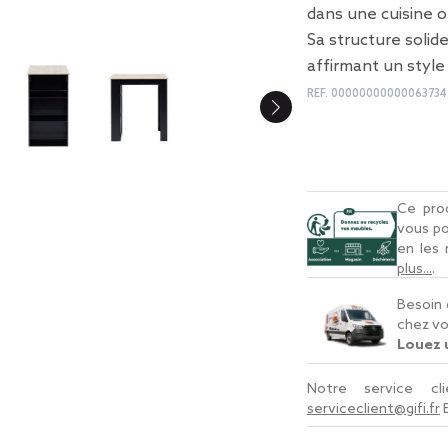
dans une cuisine o
Sa structure solid
affirmant un style
REF.
00000000000063734
Ce prod
vous po
en les
plus...
.
Besoin 
chez vo
Louez u
Notre service c
serviceclient@gifi.fr