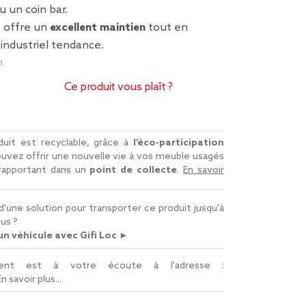
u un coin bar.
e offre un
excellent maintien
tout en
 industriel tendance.
1
Ce produit vous plaît ?
uit est recyclable, grâce à
l’éco-participation
uvez offrir une nouvelle vie à vos meuble usagés
 rapportant dans un
point de collecte
.
En savoir
d'une solution pour transporter ce produit jusqu'à
us ?
n véhicule avec Gifi Loc ►
lient est à votre écoute à l'adresse :
En savoir plus...