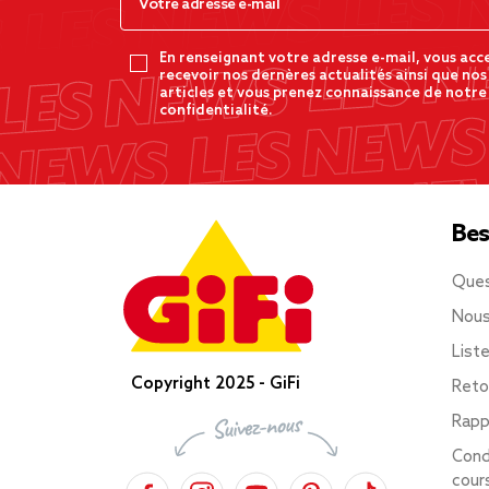
En renseignant votre adresse e-mail, vous acc
recevoir nos dernères actualités ainsi que nos
articles et vous prenez connaissance de notre
confidentialité.
Bes
Ques
Nous
List
Copyright 2025 - GiFi
Reto
Rapp
Cond
cour