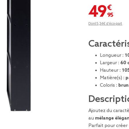
49,95 €
Dont 5,34€ d’éco-part
Caractéri
Longueur :
1
Largeur :
60 
Hauteur :
10
Matière(s) :
p
Coloris :
brun
Descripti
Ajoutez du caract
au
mélange élégan
Parfait pour créer