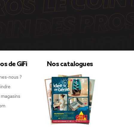
os de GiFi
Nos catalogues
mes-nous ?
indre
 magasins
oom