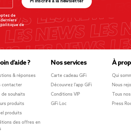
M’inscrire à la newsletter
eptez de
 derniers
 politique de
oin d’aide ?
Nos services
À prop
tions & réponses
Carte cadeau GiFi
Qui som
 contacter
Découvrez l’app GiFi
Nous rejo
e de souhaits
Conditions VIP
Tous nos
urs produits
GiFi Loc
Press R
el produits
itions des offres en
s