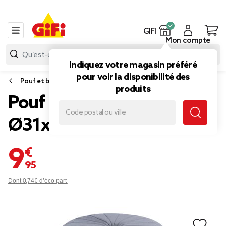
GIFI
Mon compte
Indiquez votre magasin préféré
pour voir la disponibilité des
Pouf et banc
produits
Pouf coffre rond Clara gris
Ø31xH37,5cm
9,95 €
Dont 0,74€ d’éco-part