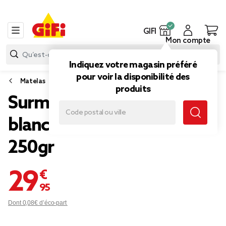
GIFI
Mon compte
Indiquez votre magasin préféré
pour voir la disponibilité des
Matelas
produits
Surmatelas anti-acariens
blanc 160x200xÉp3cm
250gr
29,95 €
Dont 0,08€ d’éco-part