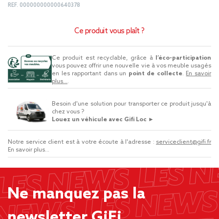
REF.
000000000000640378
Ce produit vous plaît ?
Ce produit est recyclable, grâce à
l’éco-participation
vous pouvez offrir une nouvelle vie à vos meuble usagés
en les rapportant dans un
point de collecte
.
En savoir
plus...
.
Besoin d'une solution pour transporter ce produit jusqu'à
chez vous ?
Louez un véhicule avec Gifi Loc ►
Notre service client est à votre écoute à l'adresse :
serviceclient@gifi.fr
En savoir plus...
Ne manquez pas la
newsletter GiFi