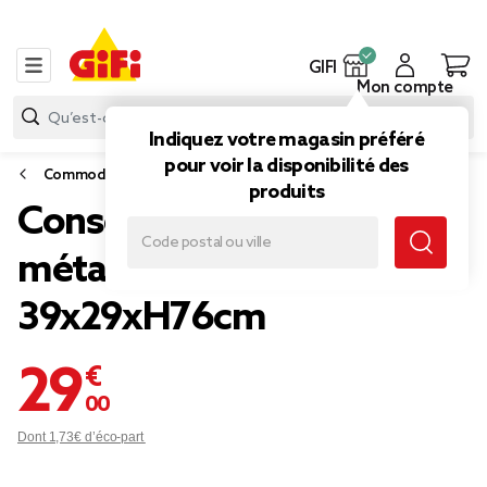
GIFI
Mon compte
Indiquez votre magasin préféré
pour voir la disponibilité des
Commode, dressing et penderie
produits
Console 3 tiroirs 1 poignée
métal structure bois blanc
39x29xH76cm
29,00 €
Dont 1,73€ d’éco-part