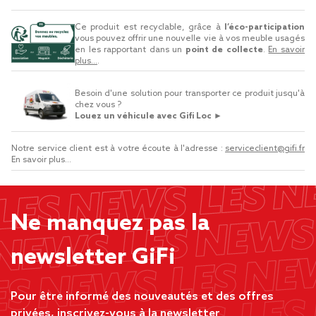
Ce produit est recyclable, grâce à
l’éco-participation
vous pouvez offrir une nouvelle vie à vos meuble usagés
en les rapportant dans un
point de collecte
.
En savoir
plus...
.
Besoin d'une solution pour transporter ce produit jusqu'à
chez vous ?
Louez un véhicule avec Gifi Loc ►
Notre service client est à votre écoute à l'adresse :
serviceclient@gifi.fr
En savoir plus...
Ne manquez pas la
newsletter GiFi
Pour être informé des nouveautés et des offres
privées, inscrivez-vous à la newsletter