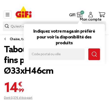
GIFI
Mon compte
Indiquez votre magasin préféré
pour voir la disponibilité des
Chaise, tabouret et tabouret de bar
produits
Tabouret rond Spiro pieds
fins plastique terracotta
Ø33xH46cm
14,99 €
Dont 0,37€ d’éco-part