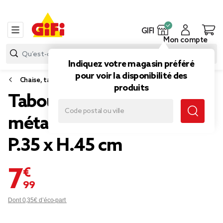
GIFI
Mon compte
Indiquez votre magasin préféré
pour voir la disponibilité des
Chaise, tabouret et tabouret de bar
produits
Tabouret pliant Aiden
métal et pvc Noir L.30 x
P.35 x H.45 cm
7,99 €
Dont 0,35€ d’éco-part