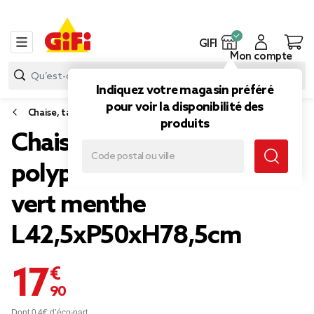
GIFI
Mon compte
Indiquez votre magasin préféré
pour voir la disponibilité des
Chaise, tabouret et tabouret de bar
produits
Chaise First assise
polypropylène pieds métal
vert menthe
L42,5xP50xH78,5cm
17,90 €
Dont 0,4€ d’éco-part