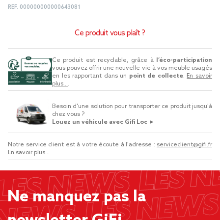
REF.
000000000000643081
Ce produit vous plaît ?
Ce produit est recyclable, grâce à
l’éco-participation
vous pouvez offrir une nouvelle vie à vos meuble usagés
en les rapportant dans un
point de collecte
.
En savoir
plus...
.
Besoin d'une solution pour transporter ce produit jusqu'à
chez vous ?
Louez un véhicule avec Gifi Loc ►
Notre service client est à votre écoute à l'adresse :
serviceclient@gifi.fr
En savoir plus...
Ne manquez pas la