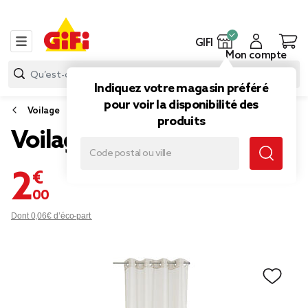
GIFI
Mon compte
Indiquez votre magasin préféré
pour voir la disponibilité des
Voilage
produits
Voilage à oeillets uni taupe
2,00 €
Dont 0,06€ d’éco-part