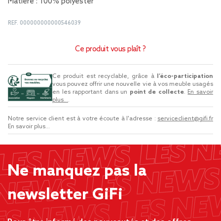
Matière : 100% polyester
REF.
000000000000546039
Ce produit vous plaît ?
Ce produit est recyclable, grâce à
l’éco-participation
vous pouvez offrir une nouvelle vie à vos meuble usagés
en les rapportant dans un
point de collecte
.
En savoir
plus...
.
Notre service client est à votre écoute à l'adresse :
serviceclient@gifi.fr
En savoir plus...
Ne manquez pas la
newsletter GiFi