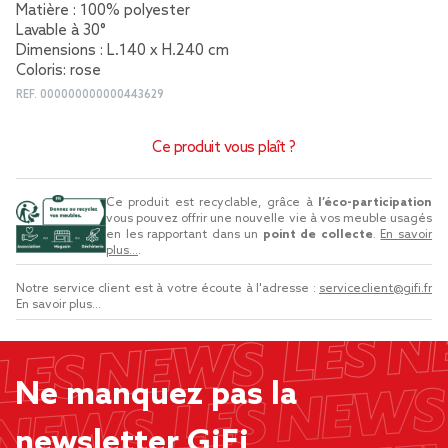
Matière : 100% polyester
Lavable à 30°
Dimensions : L.140 x H.240 cm
Coloris: rose
REF.
000000000000443629
Ce produit vous plaît ?
Ce produit est recyclable, grâce à
l’éco-participation
vous pouvez offrir une nouvelle vie à vos meuble usagés
en les rapportant dans un
point de collecte
.
En savoir
plus...
.
Notre service client est à votre écoute à l'adresse :
serviceclient@gifi.fr
En savoir plus...
Ne manquez pas la
newsletter GiFi