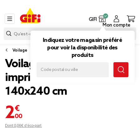
GIFI
Mon compte
Indiquez votre magasin préféré
pour voir la disponibilité des
Voilage
produits
Voilage à oeillets rose
imprimé arabesque
140x240 cm
2,00 €
Dont 0,06€ d’éco-part