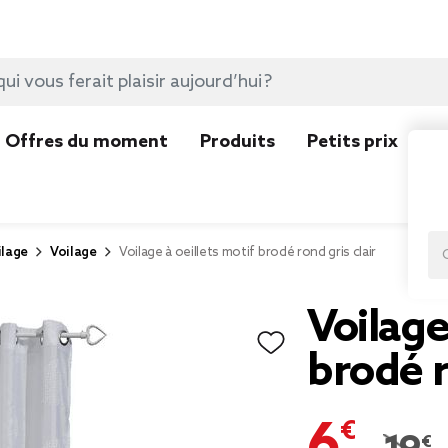
Offres du moment
Produits
Petits prix
N
ilage
Voilage
Voilage à oeillets motif brodé rond gris clair
Voilage
brodé r
6,04 €