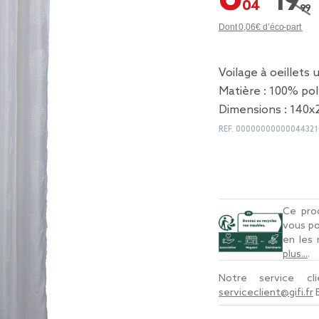
19,99
Prix r
Dont 0,06€ d’éco-part
Voilage à oeillets 
Matière : 100% po
Dimensions : 140x
REF.
00000000000044321
Ce prod
vous po
en les
plus...
.
Notre service c
serviceclient@gifi.fr