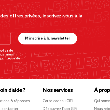
es offres privées, inscrivez-vous à la
M’inscrire à la newsletter
eptez de
 derniers
 politique de
oin d’aide ?
Nos services
À prop
tions & réponses
Carte cadeau GiFi
Qui som
 contacter
Découvrez l’app GiFi
Nous rejo