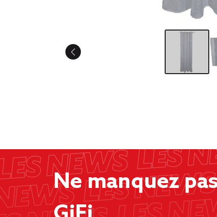
Ne manquez pas 
GiFi