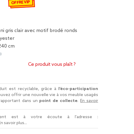
 €
emisé de 19,99 € à 6,04 €
OFFRE VIP
uni gris clair avec motif brodé ronds
lyester
240 cm
0
Ce produit vous plaît ?
uit est recyclable, grâce à
l’éco-participation
uvez offrir une nouvelle vie à vos meuble usagés
 rapportant dans un
point de collecte
.
En savoir
lient est à votre écoute à l'adresse :
En savoir plus...