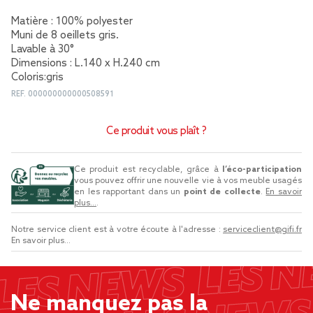
Matière : 100% polyester
Muni de 8 oeillets gris.
Lavable à 30°
Dimensions : L.140 x H.240 cm
Coloris:gris
REF.
000000000000508591
Ce produit vous plaît ?
Ce produit est recyclable, grâce à
l’éco-participation
vous pouvez offrir une nouvelle vie à vos meuble usagés
en les rapportant dans un
point de collecte
.
En savoir
plus...
.
Notre service client est à votre écoute à l'adresse :
serviceclient@gifi.fr
En savoir plus...
Ne manquez pas la