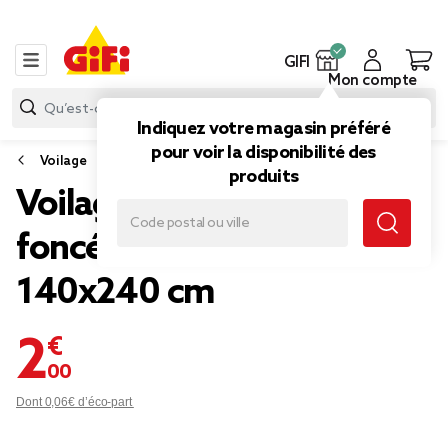
GIFI
Mon compte
Indiquez votre magasin préféré
pour voir la disponibilité des
Voilage
produits
Voilage à oeillets gris
foncé imprimé arabesque
140x240 cm
2,00 €
Dont 0,06€ d’éco-part