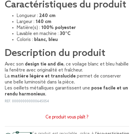
Caractéristiques du produit
Longueur :
240 cm
Largeur :
140 cm
Matière(s) :
100% polyester
Lavable en machine :
30°C
Coloris :
blanc, bleu
Description du produit
Avec son
design tie and die
, ce voilage blanc et bleu habille
la fenêtre avec originalité et fraîcheur.
La
matière légère et translucide
permet de conserver
une belle luminosité dans la pièce.
Les oeillets métalliques garantissent une
pose facile et un
rendu harmonieux
.
REF.
000000000000645054
Ce produit vous plaît ?
Ce produit est recyclable, grâce à
l’éco-participation