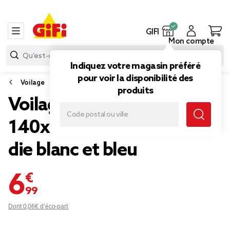
GIFI
Mon compte
Indiquez votre magasin préféré
pour voir la disponibilité des
Voilage
produits
Voilage à oeillets
140x240cm Dolly tie and
die blanc et bleu
6,99 €
Dont 0,06€ d’éco-part