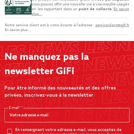
vous pouvez offrir une nouvelle vie à vos meuble usagés
en les rapportant dans un
point de collecte
.
En savoir
plus...
.
Notre service client est à votre écoute à l'adresse :
serviceclient@gifi.fr
En savoir plus...
Ne manquez pas la
newsletter GiFi
Pour être informé des nouveautés et des offres
privées, inscrivez-vous à la newsletter
E-mail*
En renseignant votre adresse e-mail, vous acceptez de