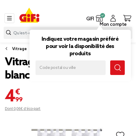
GIFI
Mon compte
Indiquez votre magasin préféré
pour voir la disponibilité des
Vitrage
produits
Vitrage passe tringle x2
blanc uni 60x120cm
4,99 €
Dont 0,06€ d’éco-part