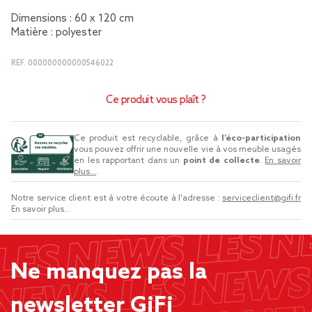
Dimensions : 60 x 120 cm
Matière : polyester
REF.
000000000000546022
Ce produit vous plaît ?
Ce produit est recyclable, grâce à
l’éco-participation
vous pouvez offrir une nouvelle vie à vos meuble usagés
en les rapportant dans un
point de collecte
.
En savoir
plus...
.
Notre service client est à votre écoute à l'adresse :
serviceclient@gifi.fr
En savoir plus...
Ne manquez pas la
newsletter GiFi