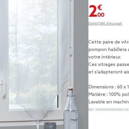
2,00 €
Dont 0,06€ d’éco-part
Cette paire de vit
pompon habillera 
votre intérieur.
Ces vitrages passe
et s'adapteront ai
Dimensions : 60 x 
Matière : 100% pol
Lavable en machin
REF.
00000000000056133