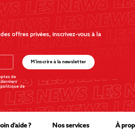
es offres privées, inscrivez-vous à la
M’inscrire à la newsletter
eptez de
 derniers
 politique de
oin d’aide ?
Nos services
À prop