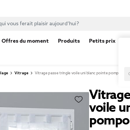
Offres du moment
Produits
Petits prix
N
ilage
Vitrage
Vitrage passe tringle voile uni blanc pointe pompon 6
Vitrage
voile u
pompo