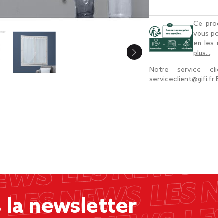
Ce prod
vous po
en les
plus...
.
Notre service c
serviceclient@gifi.fr
la newsletter