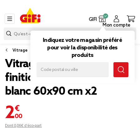
GIFI
Mon compte
Indiquez votre magasin préféré
pour voir la disponibilité des
Vitrage
produits
Vitrage passe tringle
finition pointe effet lin uni
blanc 60x90 cm x2
2,00 €
Dont 0,06€ d’éco-part