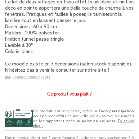
Ce lot de deux vitrages en tissu effet lin uni blanc et finition
déco en pointe apportera une belle touche de charme à vos
fenêtres. Pratiques et faciles à poser, ils tamiseront la
lumière tout en laissant passer le jour.
Dimensions : 60 x 90 cm
Matière : 100% polyester
Finition tunnel passe tringle
Lavable à 30°
Coloris: blanc
Ce modèle existe en 3 dimensions (selon stock disponible).
N'hésitez pas à venir le consulter sur notre site !
REF.
000000000000443742
Ce produit vous plaît ?
Ce produit est recyclable, grâce à
l’éco-participation
vous pouvez offrir une nouvelle vie à vos meuble usagés
en les rapportant dans un
point de collecte
.
En savoir
plus...
.
Notre service client est à votre écoute à l'adresse :
serviceclient@gifi.fr