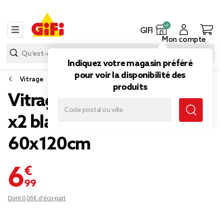
GIFI
Mon compte
Indiquez votre magasin préféré
pour voir la disponibilité des
Vitrage
produits
Vitrage droit passe tringle
x2 blanc broderie fil beige
60x120cm
6,99 €
Dont 0,06€ d’éco-part