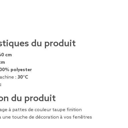
stiques du produit
60 cm
cm
00% polyester
achine :
30°C
c
on du produit
rage à pattes de couleur taupe finition
une touche de décoration à vos fenêtres