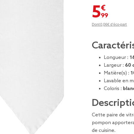
5,99 €
Dont 0,06€ d’éco-part
Caractéri
Longueur :
1
Largeur :
60 
Matière(s) :
1
Lavable en m
Coloris :
blan
Descripti
Cette paire de vit
pompon apportera 
de cuisine.