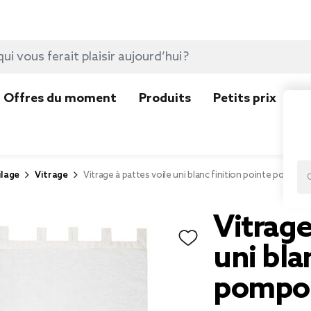
Offres du moment
Produits
Petits prix
N
ilage
Vitrage
Vitrage à pattes voile uni blanc finition pointe pompo
Vitrage
uni bla
pompon