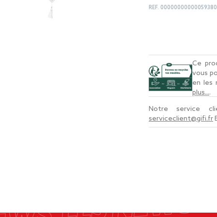
REF.
00000000000059380
Ce prod
vous po
en les
plus...
.
Notre service c
serviceclient@gifi.fr