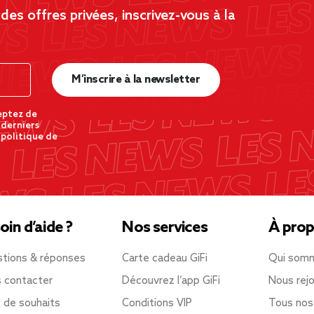
es offres privées, inscrivez-vous à la
M’inscrire à la newsletter
eptez de
 derniers
 politique de
oin d’aide ?
Nos services
À prop
tions & réponses
Carte cadeau GiFi
Qui som
 contacter
Découvrez l’app GiFi
Nous rejo
e de souhaits
Conditions VIP
Tous nos