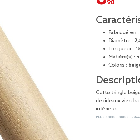
Caractéri
Fabriqué en :
Diamètre :
2,
Longueur :
1
Matière(s) :
b
Coloris :
beig
Descripti
Cette tringle beige
de rideaux viendr
intérieur.
REF.
0000000000005986