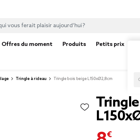
Offres du moment
Produits
Petits prix
N
ilage
Tringle à rideau
Tringle bois beige L150xØ2,8cm
Tringle
L150x
8,90 €