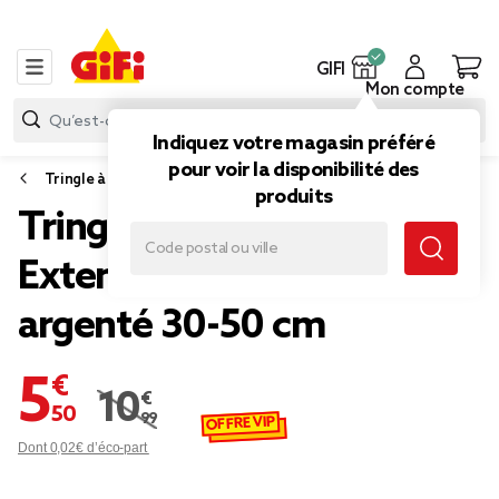
GIFI
Mon compte
Indiquez votre magasin préféré
pour voir la disponibilité des
Tringle à rideau
produits
Tringle à pression
Extensible Métal Gris
argenté 30-50 cm
5,50 €
10,99 €
Prix remisé de 10,99 € à 5,50 €
OFFRE VIP
Dont 0,02€ d’éco-part