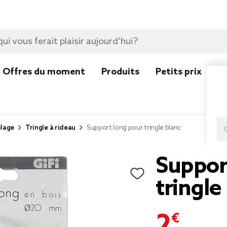
Offres du moment
Produits
Petits prix
N
ilage
Tringle à rideau
Support long pour tringle blanc
Suppor
tringle
2,00 €