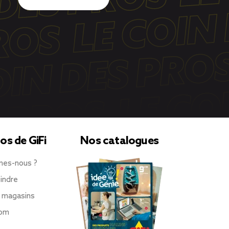
os de GiFi
Nos catalogues
mes-nous ?
indre
 magasins
oom