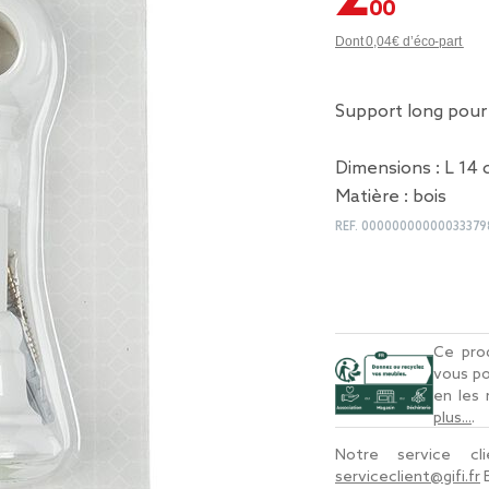
Dont 0,04€ d’éco-part
Support long pour 
Dimensions : L 14
Matière : bois
REF.
00000000000033379
Ce prod
vous po
en les
plus...
.
Notre service c
serviceclient@gifi.fr