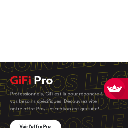
GiFi
Pro
Professionnels, GiFi est là pour répondre à
vos besoins spécifiques. Découvrez vite
notre offre Pro, l’inscription est gratuite!
Voir l’offre Pro