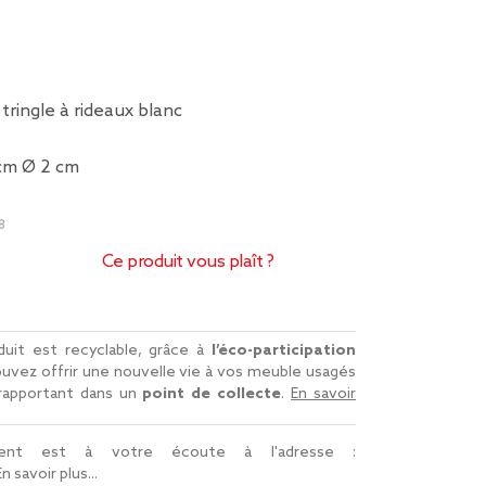
tringle à rideaux blanc
 cm Ø 2 cm
8
Ce produit vous plaît ?
uit est recyclable, grâce à
l’éco-participation
uvez offrir une nouvelle vie à vos meuble usagés
 rapportant dans un
point de collecte
.
En savoir
lient est à votre écoute à l'adresse :
En savoir plus...