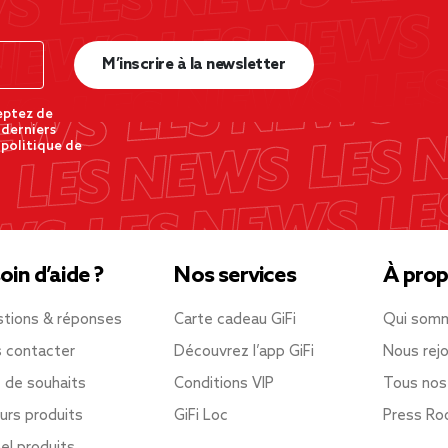
M’inscrire à la newsletter
eptez de
 derniers
 politique de
oin d’aide ?
Nos services
À prop
tions & réponses
Carte cadeau GiFi
Qui som
 contacter
Découvrez l’app GiFi
Nous rejo
e de souhaits
Conditions VIP
Tous nos
urs produits
GiFi Loc
Press R