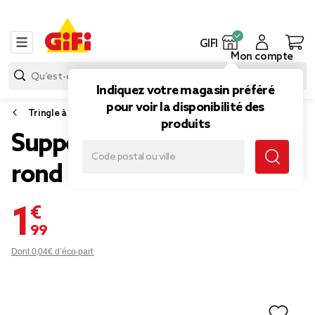
GIFI
Mon compte
Indiquez votre magasin préféré
pour voir la disponibilité des
Tringle à rideau
produits
Support de tringle adhésif
rond métal blanc doré x2
1,99 €
Dont 0,04€ d’éco-part