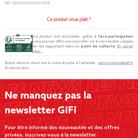
REF.
000000000000318958
Ce produit vous plaît ?
Ce produit est recyclable, grâce à
l’éco-participation
vous pouvez offrir une nouvelle vie à vos meuble usagés
en les rapportant dans un
point de collecte
.
En savoir
plus...
.
Notre service client est à votre écoute à l'adresse :
serviceclient@gifi.fr
En savoir plus...
Ne manquez pas la
newsletter GiFi
Pour être informé des nouveautés et des offres
privées, inscrivez-vous à la newsletter