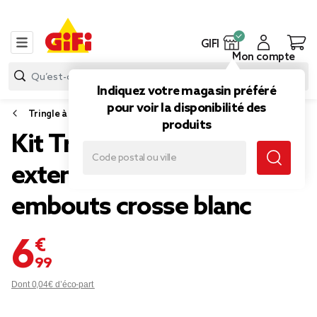
GIFI
Mon compte
Indiquez votre magasin préféré
pour voir la disponibilité des
Tringle à rideau
produits
Kit Tringle à rideau
extensible 95-180 cm
embouts crosse blanc
6,99 €
Dont 0,04€ d’éco-part