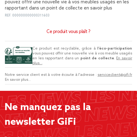
pouvez offrir une nouvelle vie à vos meubles usagés en les
rapportant dans un point de collecte
en savoir plus
REF.
000000000000311603
Ce produit vous plaît ?
Ce produit est recyclable, grâce à
l’éco-participation
vous pouvez offrir une nouvelle vie à vos meuble usagés
en les rapportant dans un
point de collecte
.
En savoir
plus...
.
Notre service client est à votre écoute à l'adresse :
serviceclient@gifi.fr
En savoir plus...
Ne manquez pas la
newsletter GiFi