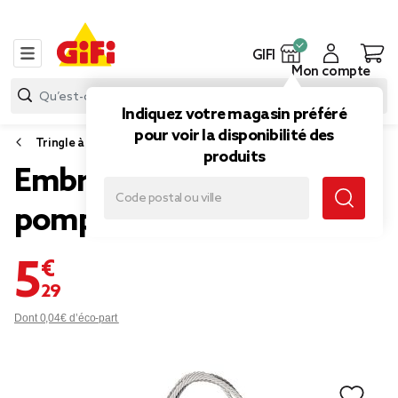
GIFI
Mon compte
Indiquez votre magasin préféré
pour voir la disponibilité des
Tringle à rideau
produits
Embrasse corde avec
pompon gris
5,29 €
Dont 0,04€ d’éco-part