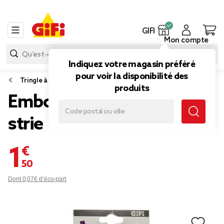
GIFI
Mon compte
Indiquez votre magasin préféré
pour voir la disponibilité des
Tringle à rideau
produits
Embouts X2 Bois Cylindre
strie
1,50 €
Dont 0,07€ d’éco-part