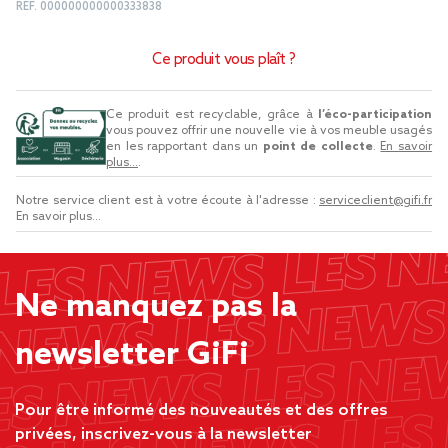
REF.
000000000000333838
Ce produit vous plaît ?
Ce produit est recyclable, grâce à
l’éco-participation
vous pouvez offrir une nouvelle vie à vos meuble usagés
en les rapportant dans un
point de collecte
.
En savoir
plus...
.
Notre service client est à votre écoute à l'adresse :
serviceclient@gifi.fr
En savoir plus...
Ne manquez pas la
newsletter GiFi
Pour être informé des nouveautés et des offres
privées, inscrivez-vous à la newsletter