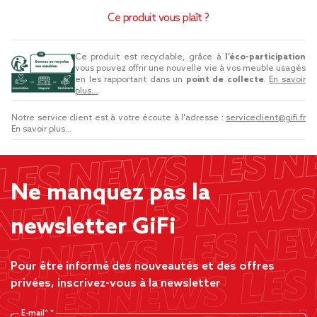
Ce produit vous plaît ?
Ce produit est recyclable, grâce à
l’éco-participation
vous pouvez offrir une nouvelle vie à vos meuble usagés
en les rapportant dans un
point de collecte
.
En savoir
plus...
.
Notre service client est à votre écoute à l'adresse :
serviceclient@gifi.fr
En savoir plus...
Ne manquez pas la
newsletter GiFi
Pour être informé des nouveautés et des offres
privées, inscrivez-vous à la newsletter
E-mail*