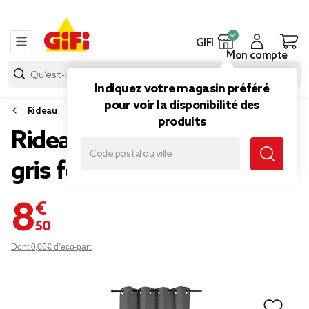
GIFI
Mon compte
Indiquez votre magasin préféré
pour voir la disponibilité des
Rideau
produits
Rideau occultant fenêtre
gris foncé 140x180cm
8,50 €
Dont 0,06€ d’éco-part