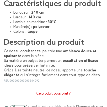
Caractéristiques du produit
Longueur :
240 cm
Largeur :
140 cm
Lavable en machine :
30°C
Matière(s) :
polyester
Coloris :
taupe
Description du produit
Ce rideau occultant taupe crée une
ambiance douce et
apaisante
dans la pièce.
Sa matière en polyester permet un
occultation efficace
idéale pour préserver l'intimité.
Grâce à sa teinte neutre, ce rideau apporte une
touche
élégante
qui s'intègre facilement dans tout type de déco.
REF.
000000000000644092
Ce produit vous plaît ?
Ce produit est recyclable, grâce à
l’éco-participation