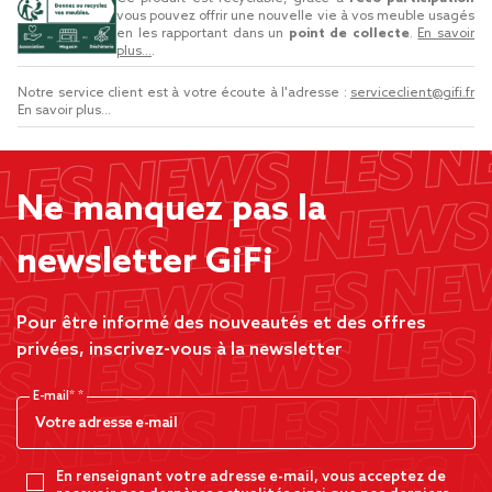
vous pouvez offrir une nouvelle vie à vos meuble usagés
en les rapportant dans un
point de collecte
.
En savoir
plus...
.
Notre service client est à votre écoute à l'adresse :
serviceclient@gifi.fr
En savoir plus...
Ne manquez pas la
newsletter GiFi
Pour être informé des nouveautés et des offres
privées, inscrivez-vous à la newsletter
E-mail*
En renseignant votre adresse e-mail, vous acceptez de