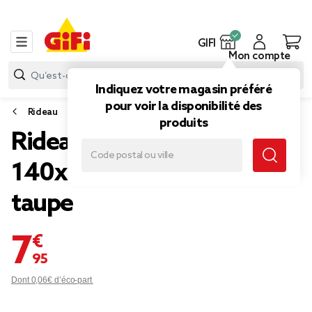
GIFI
Mon compte
Indiquez votre magasin préféré
pour voir la disponibilité des
Rideau
produits
Rideau occultant
140x240cm polyester
taupe
7,95 €
Dont 0,06€ d’éco-part