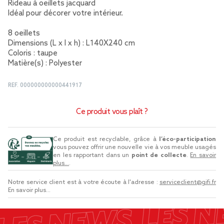
Rideau à oeillets jacquard
Idéal pour décorer votre intérieur.
8 oeillets
Dimensions (L x l x h) : L140X240 cm
Coloris : taupe
Matière(s) : Polyester
REF.
000000000000441917
Ce produit vous plaît ?
Ce produit est recyclable, grâce à
l’éco-participation
vous pouvez offrir une nouvelle vie à vos meuble usagés
en les rapportant dans un
point de collecte
.
En savoir
plus...
.
Notre service client est à votre écoute à l'adresse :
serviceclient@gifi.fr
En savoir plus...