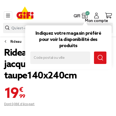
GIFI
Mon compte
Indiquez votre magasin préféré
pour voir la disponibilité des
Rideau
produits
Rideau à oeillets motif
jacquard
taupe140x240cm
19,99 €
Dont 0,06€ d’éco-part