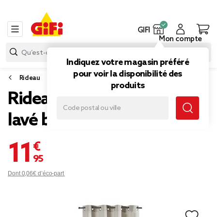
GIFI
Mon compte
Indiquez votre magasin préféré
pour voir la disponibilité des
Rideau
produits
Rideau à oeillets coton
lavé beige 140x240cm
11,95 €
Dont 0,06€ d’éco-part