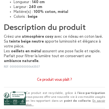
Longueur :
140 cm
Largeur :
240 cm
Matière(s) :
100% coton, métal
Coloris :
beige
Description du produit
Créez une
atmosphère cosy
avec ce rideau en coton lavé.
Sa
teinte beige neutre
apporte luminosité et élégance à
votre pièce.
Les
oeillets en métal
assurent une pose facile et rapide.
Parfait pour filtrer la lumière tout en conservant une
ambiance naturelle
.
REF.
000000000000643507
Ce produit vous plaît ?
Ce produit est recyclable, grâce à
l’éco-participation
vous pouvez offrir une nouvelle vie à vos meuble usagés
en les rapportant dans un
point de collecte
.
En savoir
plus...
.