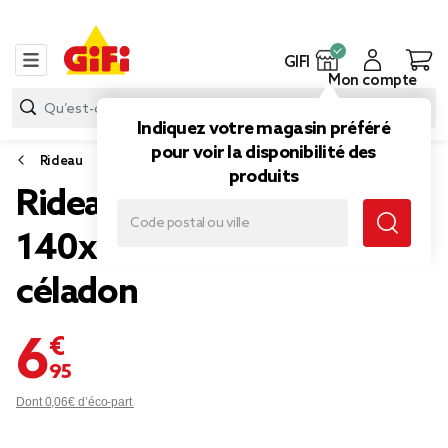
GIFI
Mon compte
Indiquez votre magasin préféré
pour voir la disponibilité des
Rideau
produits
Rideau à oeillets
140x240cm uni vert
céladon
6,95 €
Dont 0,06€ d’éco-part