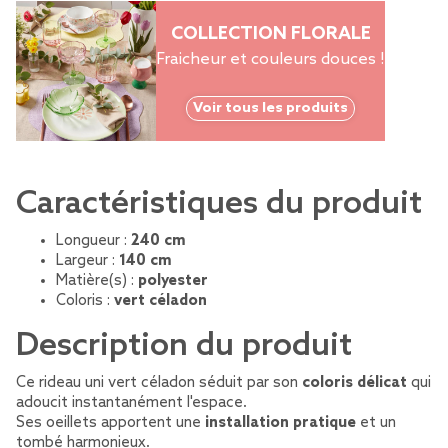
COLLECTION FLORALE
Fraicheur et couleurs douces !
Voir tous les produits
Caractéristiques du produit
Longueur :
240 cm
Largeur :
140 cm
Matière(s) :
polyester
Coloris :
vert céladon
Description du produit
Ce rideau uni vert céladon séduit par son
coloris délicat
qui
adoucit instantanément l'espace.
Ses oeillets apportent une
installation pratique
et un
tombé harmonieux.