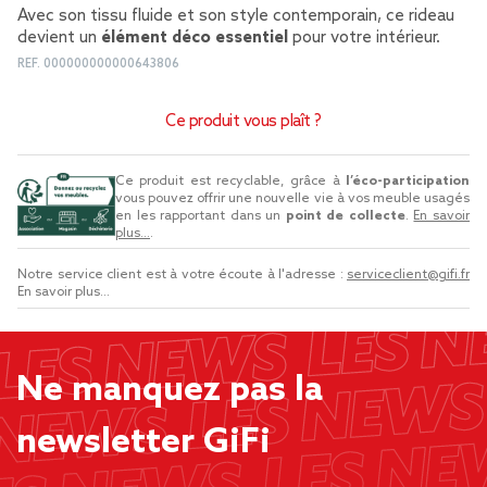
Avec son tissu fluide et son style contemporain, ce rideau
devient un
élément déco essentiel
pour votre intérieur.
REF.
000000000000643806
Ce produit vous plaît ?
Ce produit est recyclable, grâce à
l’éco-participation
vous pouvez offrir une nouvelle vie à vos meuble usagés
en les rapportant dans un
point de collecte
.
En savoir
plus...
.
Notre service client est à votre écoute à l'adresse :
serviceclient@gifi.fr
En savoir plus...
Ne manquez pas la
newsletter GiFi