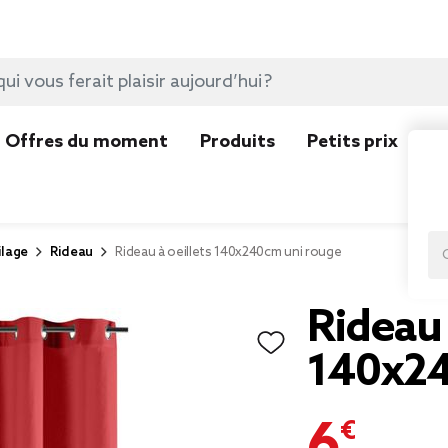
Offres du moment
Produits
Petits prix
N
ilage
Rideau
Rideau à oeillets 140x240cm uni rouge
Rideau 
140x24
6,95 €