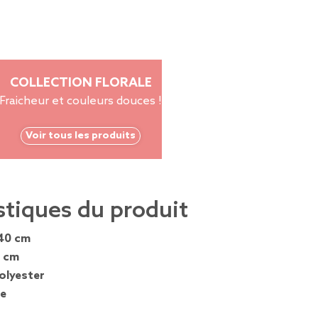
COLLECTION FLORALE
Fraicheur et couleurs douces !
Voir tous les produits
stiques du produit
40 cm
 cm
olyester
e