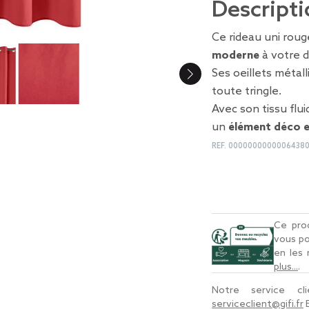
Descripti
Ce rideau uni rou
moderne
à votre d
Ses oeillets métal
toute tringle.
Avec son tissu flui
un
élément déco e
REF.
0000000000006438
Ce prod
vous po
en les
plus...
.
Notre service c
serviceclient@gifi.fr