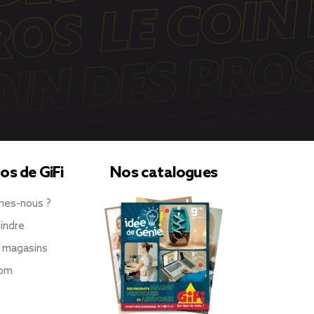
os de GiFi
Nos catalogues
mes-nous ?
indre
 magasins
oom