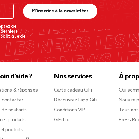
M’inscrire à la newsletter
eptez de
 derniers
 politique de
oin d’aide ?
Nos services
À prop
tions & réponses
Carte cadeau GiFi
Qui som
 contacter
Découvrez l’app GiFi
Nous rejo
e de souhaits
Conditions VIP
Tous nos
urs produits
GiFi Loc
Press R
el produits