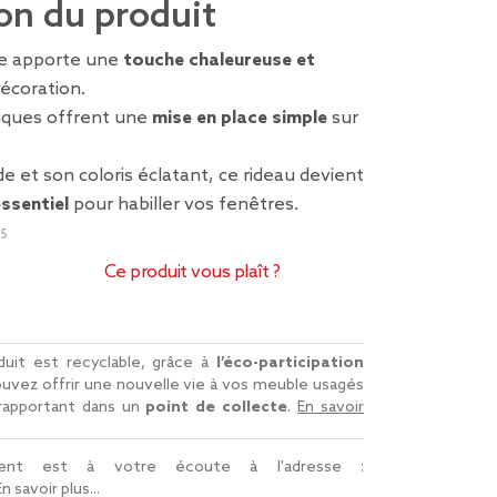
on du produit
ge apporte une
touche chaleureuse et
écoration.
liques offrent une
mise en place simple
sur
de et son coloris éclatant, ce rideau devient
ssentiel
pour habiller vos fenêtres.
05
Ce produit vous plaît ?
uit est recyclable, grâce à
l’éco-participation
uvez offrir une nouvelle vie à vos meuble usagés
 rapportant dans un
point de collecte
.
En savoir
lient est à votre écoute à l'adresse :
En savoir plus...