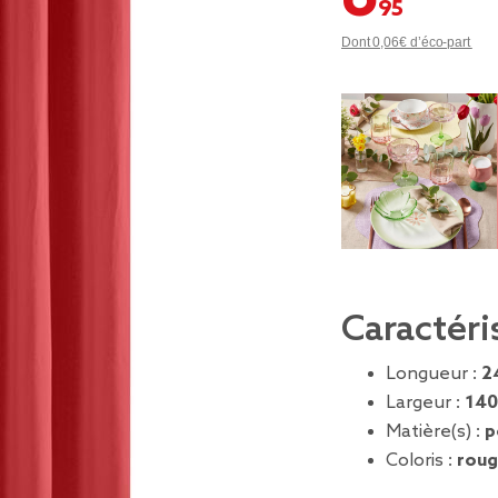
Dont 0,06€ d’éco-part
Caractéri
Longueur :
2
Largeur :
140
Matière(s) :
p
Coloris :
roug