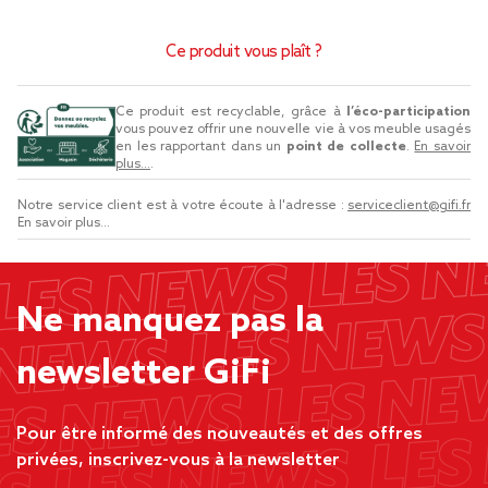
Ce produit vous plaît ?
Ce produit est recyclable, grâce à
l’éco-participation
vous pouvez offrir une nouvelle vie à vos meuble usagés
en les rapportant dans un
point de collecte
.
En savoir
plus...
.
Notre service client est à votre écoute à l'adresse :
serviceclient@gifi.fr
En savoir plus...
Ne manquez pas la
newsletter GiFi
Pour être informé des nouveautés et des offres
privées, inscrivez-vous à la newsletter