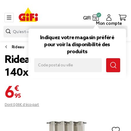
GIFI
Mon compte
Indiquez votre magasin préféré
pour voir la disponibilité des
Rideau
produits
Rideau à oeillets
140x240cm uni beige
6,95 €
Dont 0,06€ d’éco-part