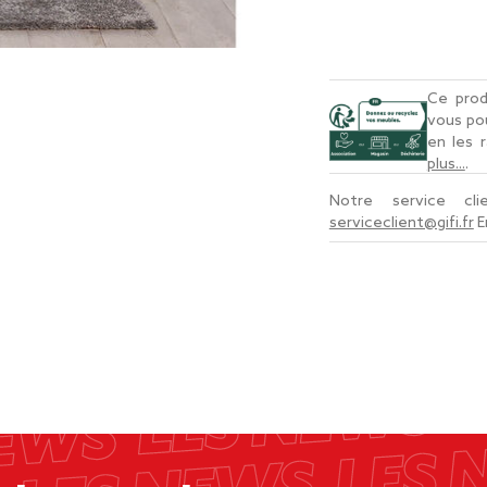
Ce prod
vous po
en les 
plus...
.
Notre service cl
serviceclient@gifi.fr
E