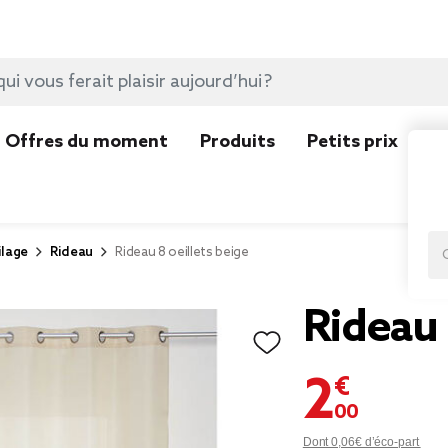
Offres du moment
Produits
Petits prix
N
ilage
Rideau
Rideau 8 oeillets beige
Rideau 
2,00 €
Dont 0,06€ d’éco-part