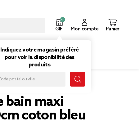
GIFI
Mon compte
Panier
ouveautés
Inspirations
Indiquez votre magasin préféré
pour voir la disponibilité des
produits
150cm coton bleu paon
e bain maxi
cm coton bleu