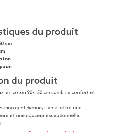
stiques du produit
50 cm
cm
oton
 paon
on du produit
axi en coton 90x150 cm combine confort et
isation quotidienne, il vous offre une
eure et une douceur exceptionnelle.
9