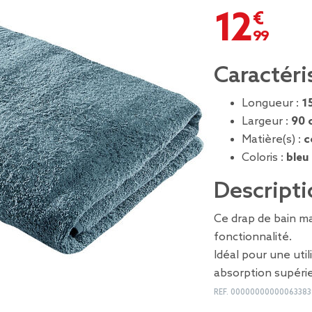
12,99 €
Caractéri
Longueur :
1
Largeur :
90 
Matière(s) :
c
Coloris :
bleu
Descripti
Ce drap de bain m
fonctionnalité.
Idéal pour une util
absorption supéri
REF.
00000000000063383