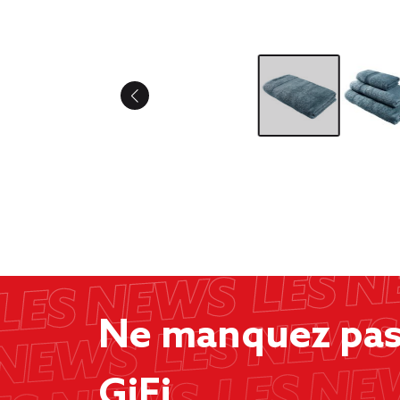
Ne manquez pas 
GiFi