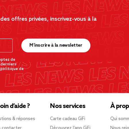
es offres privées, inscrivez-vous à la
M’inscrire à la newsletter
eptez de
 derniers
 politique de
oin d’aide ?
Nos services
À prop
tions & réponses
Carte cadeau GiFi
Qui som
 contacter
Découvrez l’app GiFi
Nous rejo