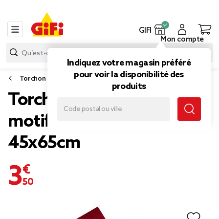
GIFI
Mon compte
Indiquez votre magasin préféré
pour voir la disponibilité des
Torchon et essuie mains
produits
Torchon Noël x3 uni et à
motif rouge et blanc
45x65cm
3,50 €