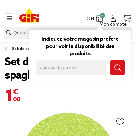
GIFI
Mon compte
Indiquez votre magasin préféré
pour voir la disponibilité des
Set de table
produits
Set de table rond pvc effet
spaghetti vert uni ø38 cm
1,00 €