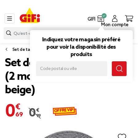
GIFI
Mon compte
Indiquez votre magasin préféré
pour voir la disponibilité des
Set de table
produits
Set de table rond Ø35cm
(2 modèles gris foncé ou
beige)
0,69 €
OFFRE VIP
0,99 €
Prix remisé de 0,99 € à 0,69 €