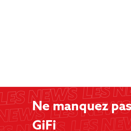
Ne manquez pas 
GiFi