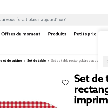
Offres du moment
Produits
Petits prix
N
e et de cuisine
Set de table
Set de table rectangulaire plastique i
Set de 
rectang
imprim