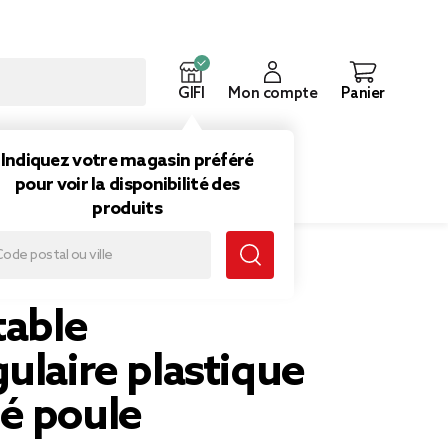
GIFI
Mon compte
Panier
ouveautés
Inspirations
Indiquez votre magasin préféré
pour voir la disponibilité des
produits
mprimé poule campagne
table
ulaire plastique
é poule