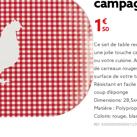
campa
1,50 €
Ce set de table re
une jolie touche c
ou votre cuisine. 
de carreaux rouges
surface de votre t
Résistant et facile
coup d'éponge
Dimensions: 28,5x
Matière : Polypro
Coloris: rouge, bla
REF.
00000000000041127