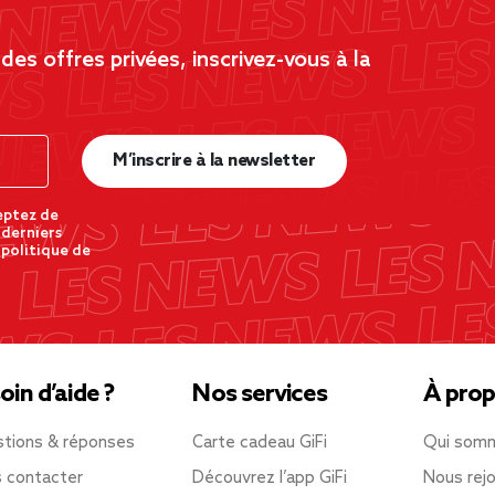
es offres privées, inscrivez-vous à la
M’inscrire à la newsletter
eptez de
 derniers
 politique de
oin d’aide ?
Nos services
À prop
tions & réponses
Carte cadeau GiFi
Qui som
 contacter
Découvrez l’app GiFi
Nous rejo