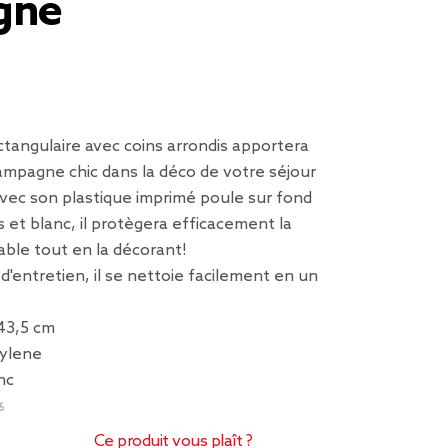
gne
ctangulaire avec coins arrondis apportera
ampagne chic dans la déco de votre séjour
Avec son plastique imprimé poule sur fond
 et blanc, il protègera efficacement la
able tout en la décorant!
 d'entretien, il se nettoie facilement en un
43,5 cm
pylene
nc
6
Ce produit vous plaît ?