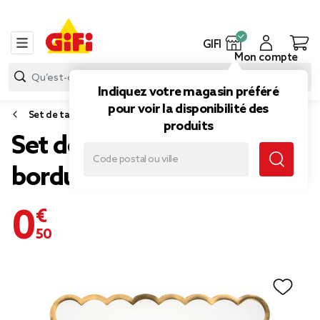
GIFI
Mon compte
Indiquez votre magasin préféré
pour voir la disponibilité des
Set de table
produits
Set de table biscuit blanc
bordure doré x6
0,50 €