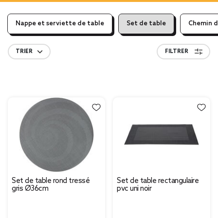
Nappe et serviette de table
Set de table
Chemin d
TRIER
FILTRER
Set de table rond tressé
Set de table rectangulaire
gris Ø36cm
pvc uni noir