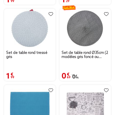
OFFRE VIP
Set de table rond tressé
Set de table rond Ø35cm (2
gris
modèles gris foncé ou
beige)
1,99 €
0,69 €
Prix remisé de 0,99 € à
0,99 €