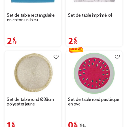
Set de table rectangulaire
Set de table imprimé x4
en coton uni bleu
2,49 €
2,00 €
OFFRE VIP
Set de table rond Ø38cm
Set de table rond pastèque
polyester jaune
en pvc
1,50 €
0,98 €
Prix remisé de 1,40 € à
1,40 €