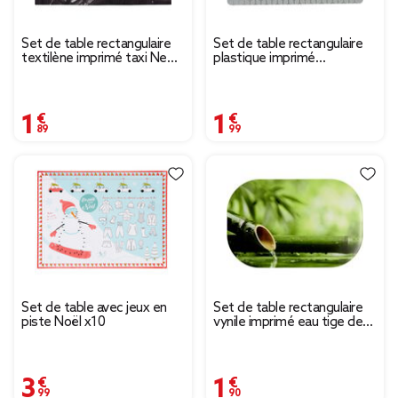
Set de table rectangulaire
Set de table rectangulaire
textilène imprimé taxi New
plastique imprimé
York
géométrique gris argenté
1,89 €
1,99 €
Set de table avec jeux en
Set de table rectangulaire
piste Noël x10
vynile imprimé eau tige de
bambou
3,99 €
1,90 €