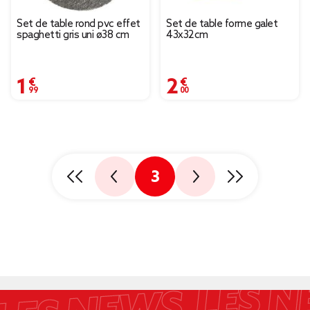
Set de table rond pvc effet
Set de table forme galet
spaghetti gris uni ø38 cm
43x32cm
1,99 €
2,00 €
3