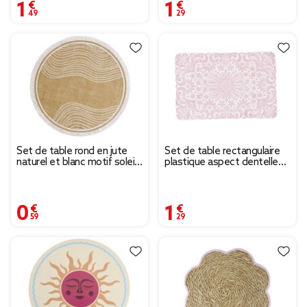
1,49 €
1,29 €
Set de table rond en jute
Set de table rectangulaire
naturel et blanc motif soleil
plastique aspect dentelle
ou vague Ø38cm
uni rose
0,59 €
1,29 €