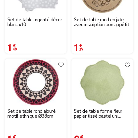
Set de table argenté décor
Set de table rond en jute
blanc x10
avec inscription bon appétit
1,49 €
1,29 €
Set de table rond ajouré
Set de table forme fleur
motif ethnique Ø38cm
papier tissé pastel uni
Ø38cm (3 modèles)
1,49 €
0,79 €