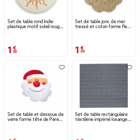
Set de table rond Indie
Set de table jonc de mer
plastique motif soleil rouge
tressé et coton forme fleur
et bleu Ø35cm
contour rose Ø38cm
1,00 €
1,99 €
Set de table et dessous de
Set de table rectangulaire
verre forme tête de Père
textilène imprimé losanges
Noël
noir blanc