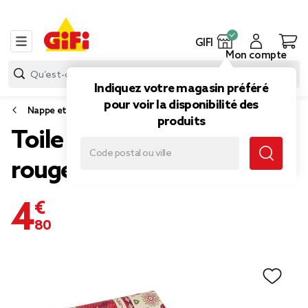
GIFI
Mon compte
Indiquez votre magasin préféré
pour voir la disponibilité des
Nappe et serviette de table
produits
Toile cirée motifs chalets
rouge 140cm
4,80 €