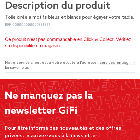
Description du produit
Toile cirée à motifs bleus et blancs pour égayer votre table.
REF.
000000000000551822
Ce produit n’est pas commandable en Click & Collect. Vérifiez
sa disponibilité en magasin
Notre service client est à votre écoute à l'adresse :
serviceclient@gifi.fr
En savoir plus...
Ne manquez pas la
newsletter GiFi
Pour être informé des nouveautés et des offres
privées, inscrivez-vous à la newsletter