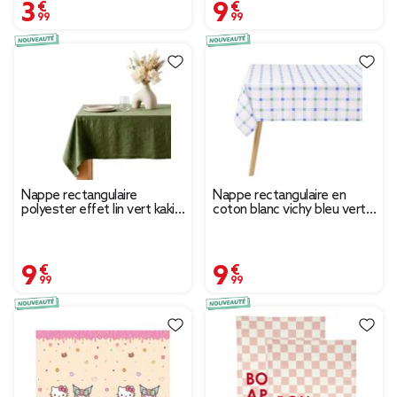
3,99 €
9,99 €
Nappe rectangulaire
Nappe rectangulaire en
polyester effet lin vert kaki
coton blanc vichy bleu vert
145x250cm
150x250cm
9,99 €
9,99 €