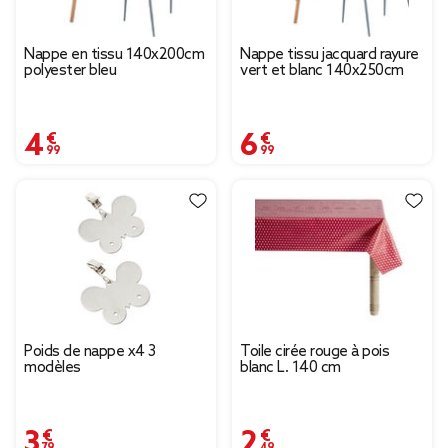
Nappe en tissu 140x200cm
Nappe tissu jacquard rayure
polyester bleu
vert et blanc 140x250cm
4,99 €
6,99 €
Poids de nappe x4 3
Toile cirée rouge à pois
modèles
blanc L. 140 cm
3,79 €
2,49 €