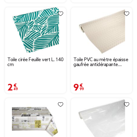
Toile cirée Feuille vert L. 140
Toile PVC au mètre épaisse
cm
gaufrée antidérapante
beige uni L140cm
2,49 €
9,99 €