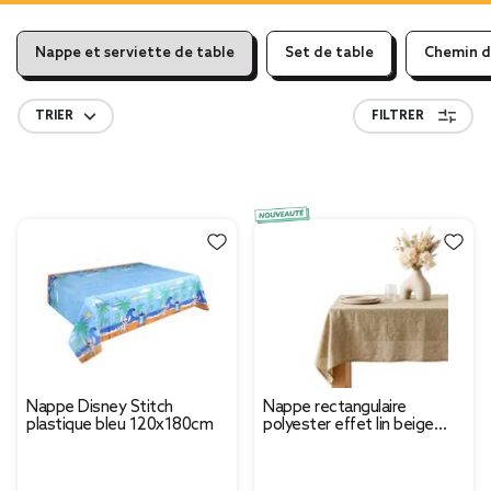
Nappe et serviette de table
Set de table
Chemin d
TRIER
FILTRER
Nappe Disney Stitch
Nappe rectangulaire
plastique bleu 120x180cm
polyester effet lin beige
naturel 145x250cm