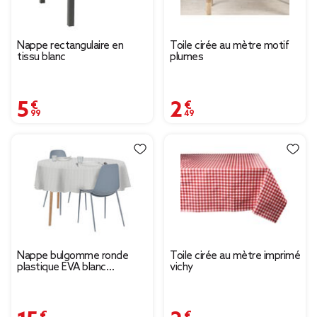
Nappe rectangulaire en
Toile cirée au mètre motif
tissu blanc
plumes
5,99 €
2,49 €
Nappe bulgomme ronde
Toile cirée au mètre imprimé
plastique EVA blanc
vichy
Ø150cm
15,00 €
2,49 €