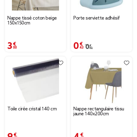
Nappe tissé coton beige
Porte serviette adhésif
150x150cm
3,00 €
0,43 €
Prix remisé de 0,62 € à
0,62 €
Toile cirée cristal 140 cm
Nappe rectangulaire tissu
jaune 140x200cm
9,99 €
4,99 €