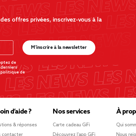
es offres privées, inscrivez-vous à la
M’inscrire à la newsletter
eptez de
 derniers
 politique de
oin d’aide ?
Nos services
À prop
tions & réponses
Carte cadeau GiFi
Qui som
 contacter
Découvrez l’app GiFi
Nous rejo