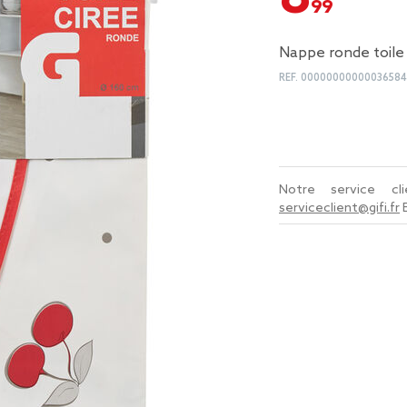
Nappe ronde toile 
REF.
0000000000003658
Notre service c
serviceclient@gifi.fr