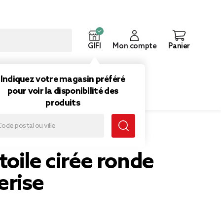
GIFI
Mon compte
Panier
ouveautés
Inspirations
Indiquez votre magasin préféré
pour voir la disponibilité des
produits
 motif cerise
oile cirée ronde
erise