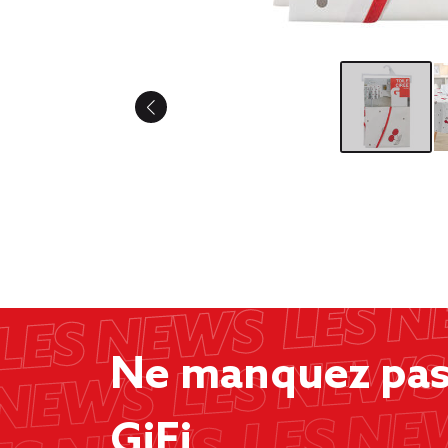
Ne manquez pas 
GiFi