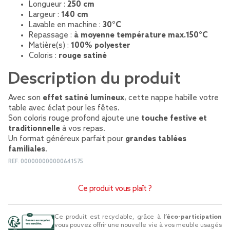
Longueur :
250 cm
Largeur :
140 cm
Lavable en machine :
30°C
Repassage :
à moyenne température max.150°C
Matière(s) :
100% polyester
Coloris :
rouge satiné
Description du produit
Avec son
effet satiné lumineux
, cette nappe habille votre
table avec éclat pour les fêtes.
Son coloris rouge profond ajoute une
touche festive et
traditionnelle
à vos repas.
Un format généreux parfait pour
grandes tablées
familiales
.
REF.
000000000000641575
Ce produit vous plaît ?
Ce produit est recyclable, grâce à
l’éco-participation
vous pouvez offrir une nouvelle vie à vos meuble usagés