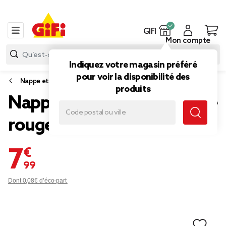
GIFI
Mon compte
Indiquez votre magasin préféré
pour voir la disponibilité des
Nappe et serviette de table
produits
Nappe rectangulaire satiné
rouge 140x250cm
7,99 €
Dont 0,08€ d’éco-part