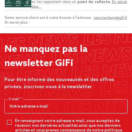
en les rapportant dans un
point de collecte
.
En savoir
plus...
.
Notre service client est à votre écoute à l'adresse :
serviceclient@gifi.fr
En savoir plus...
Ne manquez pas la
newsletter GiFi
Pour être informé des nouveautés et des offres
privées, inscrivez-vous à la newsletter
E-mail*
En renseignant votre adresse e-mail, vous acceptez de
recevoir nos dernères actualités ainsi que nos derniers
articles et vous prenez connaissance de notre politique