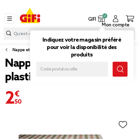
GIFI
Mon compte
Indiquez votre magasin préféré
pour voir la disponibilité des
Nappe et serviette de table
produits
Nappe rectangulaire
plastifiée, imprimée
2,50 €