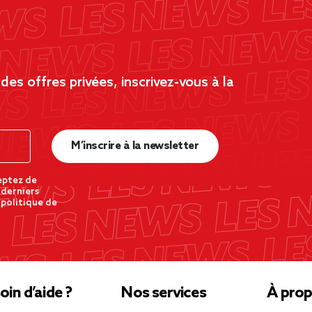
es offres privées, inscrivez-vous à la
M’inscrire à la newsletter
eptez de
 derniers
 politique de
oin d’aide ?
Nos services
À prop