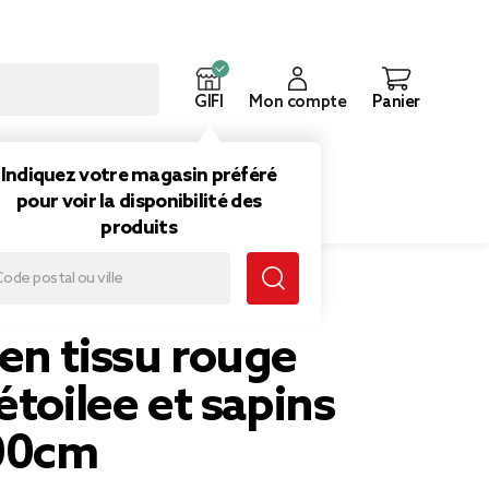
GIFI
Mon compte
Panier
ouveautés
Inspirations
Indiquez votre magasin préféré
pour voir la disponibilité des
produits
otifs étoilee et sapins 140x300cm
en tissu rouge
étoilee et sapins
00cm