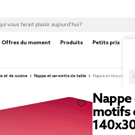
Offres du moment
Produits
Petits prix
N
e et de cuisine
Nappe et serviette de table
Nappe en tissu rouge m
Nappe 
motifs 
140x3