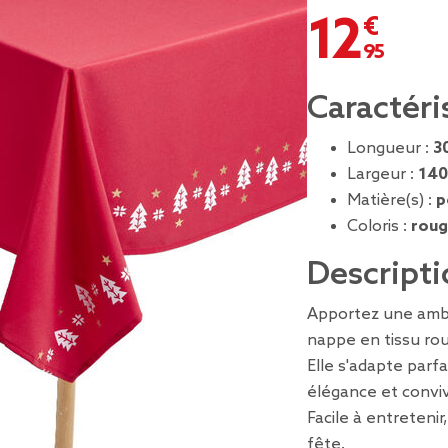
12,95 €
Caractéri
Longueur :
3
Largeur :
140
Matière(s) :
p
Coloris :
roug
Descripti
Apportez une ambi
nappe en tissu rou
Elle s'adapte parf
élégance et convivi
Facile à entretenir
fête.