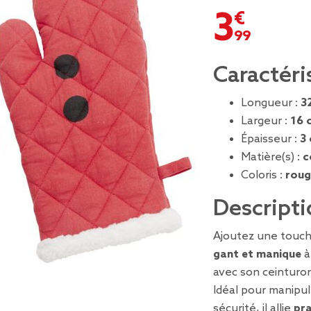
3,99 €
Caractéri
Longueur :
3
Largeur :
16 
Épaisseur :
3
Matière(s) :
c
Coloris :
roug
Descripti
Ajoutez une touche
gant et manique
à
avec son ceinturon
Idéal pour manipul
sécurité, il allie
pra