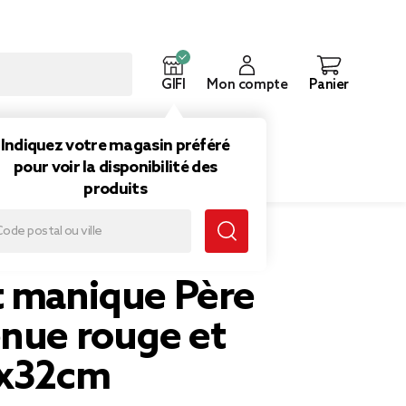
GIFI
Mon compte
Panier
ouveautés
Inspirations
Indiquez votre magasin préféré
pour voir la disponibilité des
produits
Père Noël tenue rouge et noir 16x32cm
t manique Père
enue rouge et
6x32cm