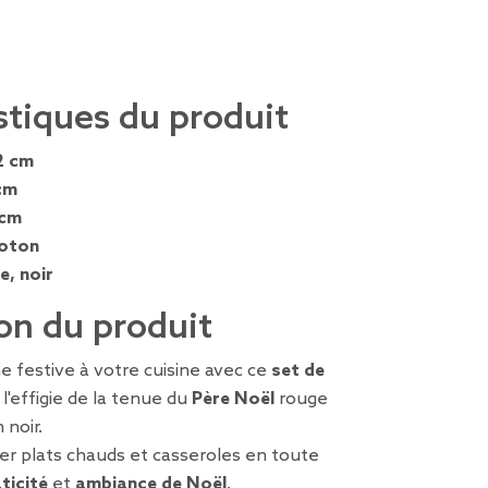
stiques du produit
2 cm
cm
 cm
oton
e, noir
on du produit
 festive à votre cuisine avec ce
set de
 l'effigie de la tenue du
Père Noël
rouge
 noir.
er plats chauds et casseroles en toute
ticité
et
ambiance de Noël
.