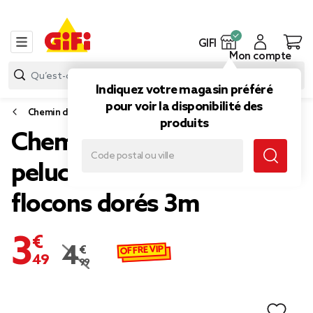
GIFI
Mon compte
Indiquez votre magasin préféré
pour voir la disponibilité des
Chemin de table
produits
Chemin de table en tissu
peluche blanc motifs
flocons dorés 3m
3,49 €
OFFRE VIP
4,99 €
Prix remisé de 4,99 € à 3,49 €