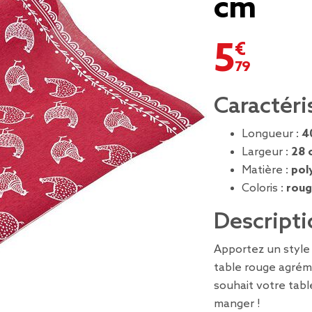
cm
5,79 €
Caractéri
Longueur :
4
Largeur :
28 
Matière :
pol
Coloris :
roug
Descripti
Apportez un style
table rouge agréme
souhait votre table
manger !