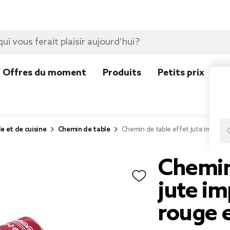
Offres du moment
Produits
Petits prix
N
e et de cuisine
Chemin de table
Chemin de table effet jute imprimé
Chemin 
jute i
rouge 