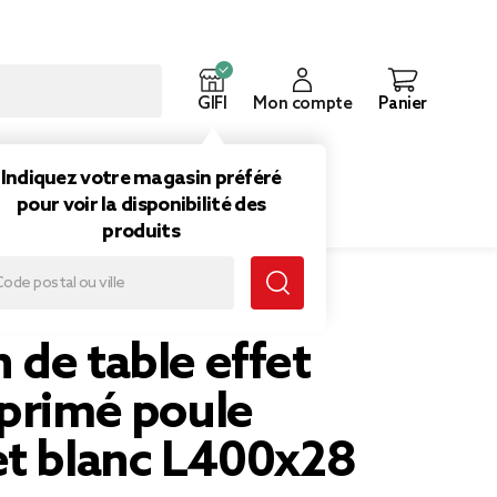
GIFI
Mon compte
Panier
ouveautés
Inspirations
Indiquez votre magasin préféré
pour voir la disponibilité des
produits
 poule rouge et blanc L400x28 cm
de table effet
mprimé poule
et blanc L400x28