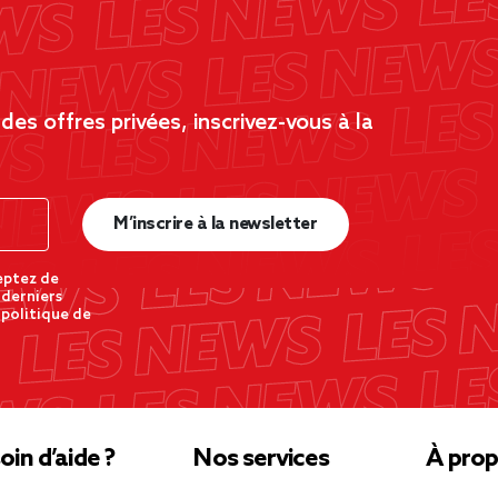
es offres privées, inscrivez-vous à la
M’inscrire à la newsletter
eptez de
 derniers
 politique de
oin d’aide ?
Nos services
À prop