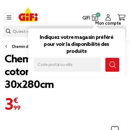
GIFI
Mon compte
Indiquez votre magasin préféré
pour voir la disponibilité des
Chemin de table
produits
Chemin de table 100%
coton vert céladon
30x280cm
3,99 €